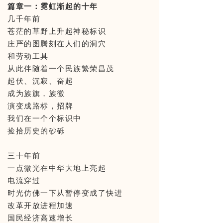
篇章一：霓虹渐起的十年
几千年前
苍茫的草野上升起神秘标识
庄严的图腾刻在人们的洞穴
和劳动工具
从此伴随着一个民族繁荣昌茂
起伏、沉寂、奋起
成为族旗，族徽
演变成路标，招牌
我们在一个个标识中
捡拾历史的砂砾
三十年前
一点微光在中华大地上亮起
电流穿过
时光仿佛一下从暂停变成了快进
改革开放进程加速
国民经济高速增长