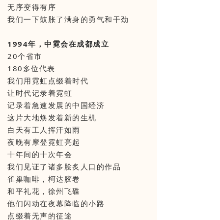
无序变得有序
我们一下鼓胀了满身的勇气和干劲
1994年，中霓会在成都成立
20个省市
180多位代表
我们用霓虹点缀着时代
让时代记录着霓虹
记录着急速发展的中国经济
这片大地焕发着新的生机
白天有工人挥汗如雨
夜晚有摩登霓虹亮起
十年间的十次年会
我们见证了诸多脍炙人口的作品
雀巢咖啡，柯达胶卷
和平礼花，徐州飞碟
他们闪动在夜幕降临的小路
点缀着无声的征途